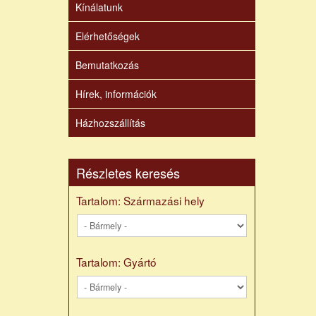
Kínálatunk
Elérhetőségek
Bemutatkozás
Hírek, információk
Házhozszállítás
Részletes keresés
Tartalom: Származási hely
Tartalom: Gyártó