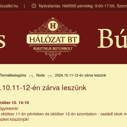
lozatbt.hu
Nyitvatartás: Hétfőtől péntekig: 9:00-17:00, Szo
Termékkategória
Node
2024.10.11-12-én zárva leszünk
.10.11-12-én zárva leszünk
tóber 10. 14:10
gyfeleink!
 október 11-én pénteken és október 12-én szombaton - családi okok mia
üket köszönjük!