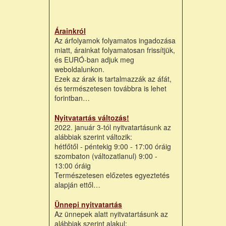
Árainkról
Az árfolyamok folyamatos ingadozása
miatt, árainkat folyamatosan frissítjük,
és EURÓ-ban adjuk meg
weboldalunkon.
Ezek az árak is tartalmazzák az áfát,
és természetesen továbbra is lehet
forintban…
Nyitvatartás változás!
2022. január 3-tól nyitvatartásunk az
alábbiak szerint változik:
hétfőtől - péntekig 9:00 - 17:00 óráig
szombaton (változatlanul) 9:00 -
13:00 óráig
Természetesen előzetes egyeztetés
alapján ettől…
Ünnepi nyitvatartás
Az ünnepek alatt nyitvatartásunk az
alábbiak szerint alakul: