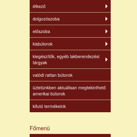
étkező
dolgozószoba
előszoba
kisbútorok
kiegészítők, egyéb lakberendezési
tárgyak
valódi rattan bútorok
üzletünkben aktuálisan megtekinthető
amerikai bútorok
kifutó termékeink
Főmenü