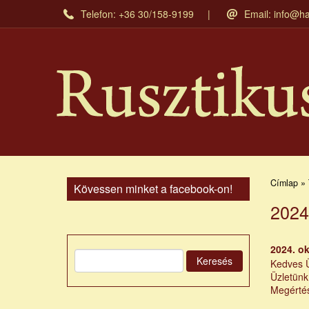
Ugrás
Telefon: +36 30/158-9199
Email:
info@ha
a
tartalomra
Címlap » 
Kövessen minket a facebook-on!
2024
2024. ok
Keresés
Kedves Ü
Üzletünk
Megértés