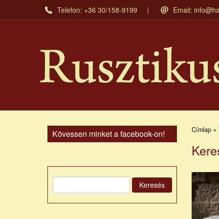
Ugrás
Telefon: +36 30/158-9199
Email:
info@ha
a
tartalomra
Címlap » 
Kövessen minket a facebook-on!
Kere
Keresés