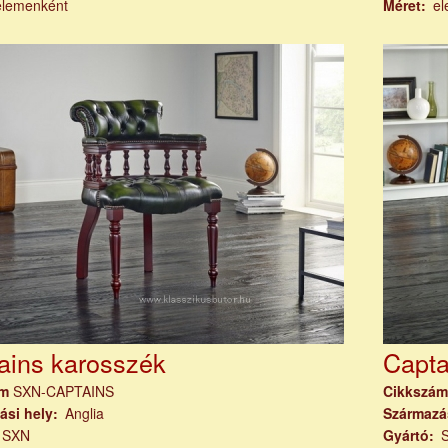
elemenként
Méret
el
ains karosszék
Capta
ám
SXN-CAPTAINS
Cikkszá
ási hely
Anglia
Származá
SXN
Gyártó