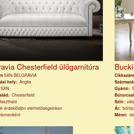
avia Chesterfield ülőgarnitúra
Bucki
ám
SXN-BELGRAVIA
Cikkszá
ási hely
Anglia
Származá
SXN
Gyártó
alád
Chesterfield
Bútorcsa
lasztható
Szín
vál
ük érdeklődjön elérhetőségeinken
Ár
bőrtí
elemenként
Méret
el