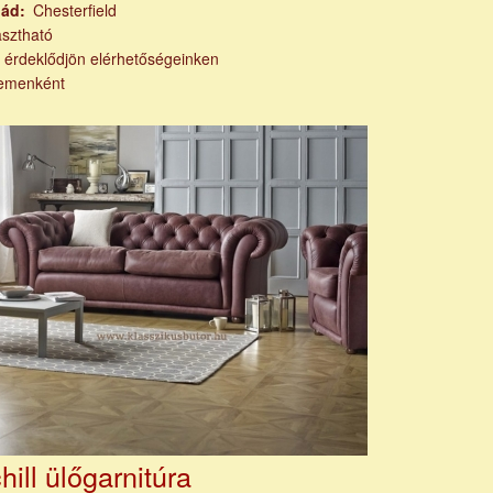
lád
Chesterfield
asztható
k érdeklődjön elérhetőségeinken
emenként
hill ülőgarnitúra