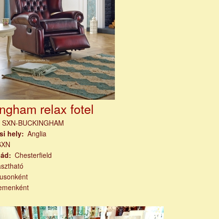
ngham relax fotel
m
SXN-BUCKINGHAM
si hely
Anglia
SXN
lád
Chesterfield
asztható
pusonként
emenként