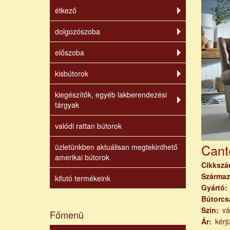
étkező
dolgozószoba
előszoba
kisbútorok
kiegészítők, egyéb lakberendezési
tárgyak
valódi rattan bútorok
Cant
üzletünkben aktuálisan megtekinthető
amerikai bútorok
Cikksz
Származ
kifutó termékeink
Gyártó
Bútorcs
Szín
vá
Főmenü
Ár
kérj