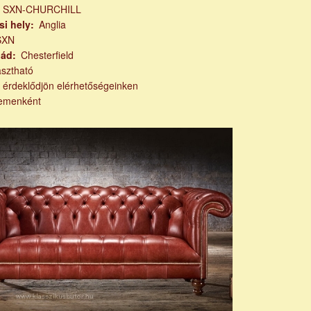
m
SXN-CHURCHILL
si hely
Anglia
SXN
lád
Chesterfield
asztható
k érdeklődjön elérhetőségeinken
emenként