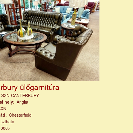
rbury ülőgarnitúra
m
SXN-CANTERBURY
si hely
Anglia
SXN
lád
Chesterfield
asztható
.000,-