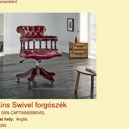
emenként
ins Swivel forgószék
m
SXN-CAPTAINSSWIVEL
si hely
Anglia
SXN