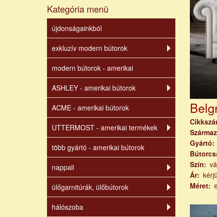
Kategória menü
újdonságainkból
exkluzív modern bútorok
modern bútorok - amerikai
ASHLEY - amerikai bútorok
Belgr
ACME - amerikai bútorok
Cikksz
UTTERMOST - amerikai termékek
Származ
Gyártó
több gyártó - amerikai bútorok
Bútorcs
Szín
vá
nappali
Ár
kérj
Méret
ülőgarnitúrák, ülőbútorok
hálószoba