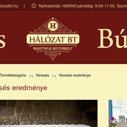
lozatbt.hu
Nyitvatartás: Hétfőtől péntekig: 9:00-17:00, Szo
Termékkategória
Keresés
Keresés eredménye
sés eredménye