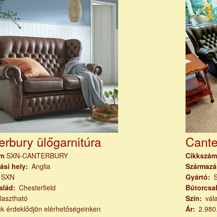
erbury ülőgarnitúra
Cante
ám
SXN-CANTERBURY
Cikkszá
ási hely
Anglia
Származá
SXN
Gyártó
alád
Chesterfield
Bútorcsa
lasztható
Szín
vál
ük érdeklődjön elérhetőségeinken
Ár
2.980