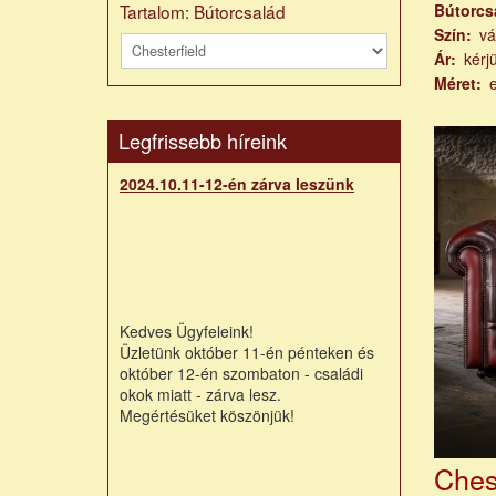
Tartalom: Bútorcsalád
Bútorcs
Szín
vá
Ár
kérj
Méret
Legfrissebb híreink
2024.10.11-12-én zárva leszünk
Kedves Ügyfeleink!
Üzletünk október 11-én pénteken és
október 12-én szombaton - családi
okok miatt - zárva lesz.
Megértésüket köszönjük!
Chest