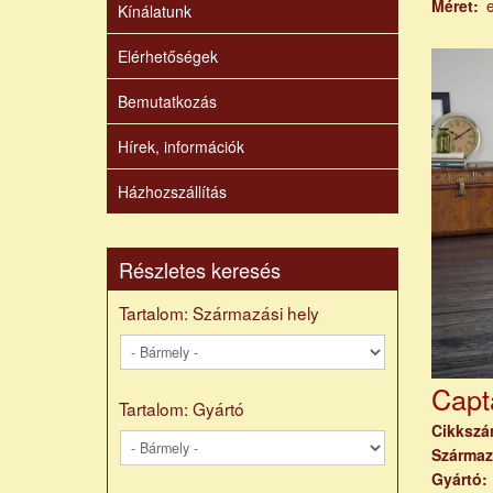
Méret
Kínálatunk
Elérhetőségek
Bemutatkozás
Hírek, információk
Házhozszállítás
Részletes keresés
Tartalom: Származási hely
Capt
Tartalom: Gyártó
Cikksz
Származ
Gyártó