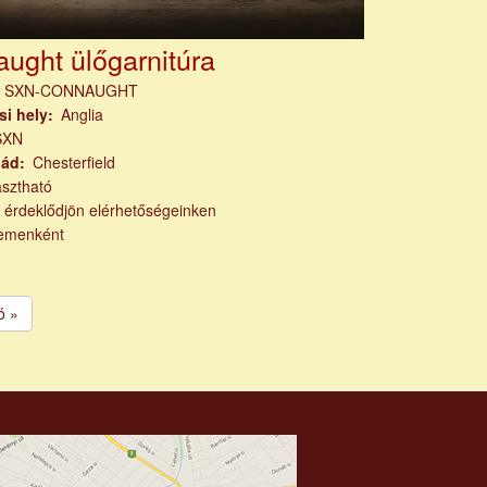
ught ülőgarnitúra
m
SXN-CONNAUGHT
si hely
Anglia
SXN
lád
Chesterfield
asztható
k érdeklődjön elérhetőségeinken
emenként
ó
ó »