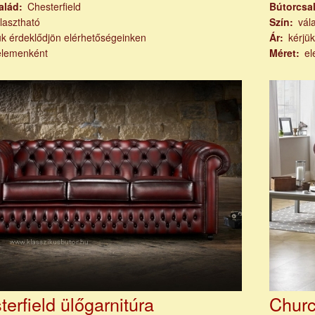
alád
Chesterfield
Bútorcsa
lasztható
Szín
vál
ük érdeklődjön elérhetőségeinken
Ár
kérjü
elemenként
Méret
el
erfield ülőgarnitúra
Churc