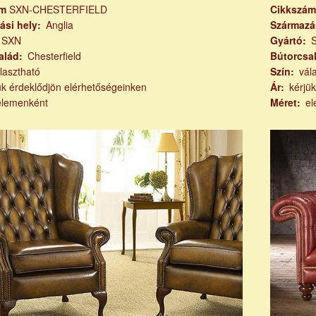
ám
SXN-CHESTERFIELD
Cikkszá
ási hely
Anglia
Származá
SXN
Gyártó
alád
Chesterfield
Bútorcsa
lasztható
Szín
vál
ük érdeklődjön elérhetőségeinken
Ár
kérjü
elemenként
Méret
el