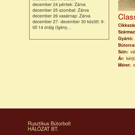
december 24 péntek: Zárva
december 25 szombat: Zárva
Class
december 26 vasárnap: Zárva
december 27- december 30 között: 9-
Cikksz
től 14 óráig (Igény…
Származ
Gyártó
Bútorcs
Szín
vá
Ár
kérj
Méret
Oldal
Rusztikus Bútorbolt
HÁLÓZAT BT.