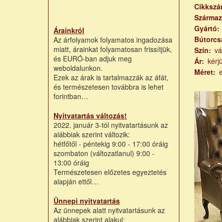
Cikksz
Származ
Gyártó
Árainkról
Bútorcs
Az árfolyamok folyamatos ingadozása
miatt, árainkat folyamatosan frissítjük,
Szín
vá
és EURÓ-ban adjuk meg
Ár
kérj
weboldalunkon.
Méret
Ezek az árak is tartalmazzák az áfát,
és természetesen továbbra is lehet
forintban…
Nyitvatartás változás!
2022. január 3-tól nyitvatartásunk az
alábbiak szerint változik:
hétfőtől - péntekig 9:00 - 17:00 óráig
szombaton (változatlanul) 9:00 -
13:00 óráig
Természetesen előzetes egyeztetés
alapján ettől…
Ünnepi nyitvatartás
Az ünnepek alatt nyitvatartásunk az
alábbiak szerint alakul: