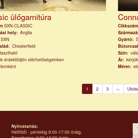
ic ülőgarnitúra
Conna
ám
SXN-CLASSIC
Cikkszá
ási hely
Anglia
Származá
SXN
Gyártó
alád
Chesterfield
Bútorcsa
lasztható
Szín
vál
ük érdeklődjön elérhetőségeinken
Ár
kérjü
elemként
Méret
el
számozás
Jelenlegi
1
Page
2
Page
3
Következő
››
Utols
Utols
oldal
oldal
oldal
Nyitvatartás:
Hétfőtől - péntekig 9:00-17:00 óráig,
Szombaton: 9:00-13:00 óráig