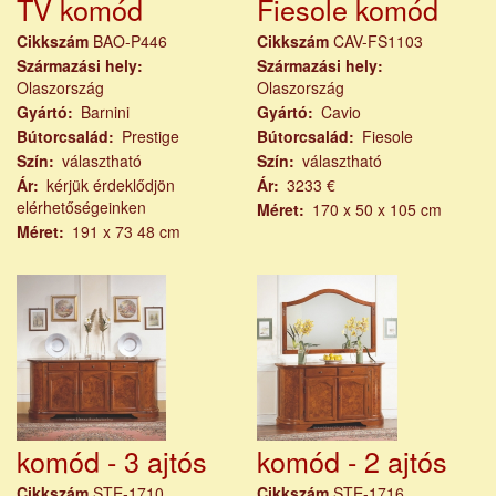
TV komód
Fiesole komód
Cikkszám
BAO-P446
Cikkszám
CAV-FS1103
Származási hely
Származási hely
Olaszország
Olaszország
Gyártó
Barnini
Gyártó
Cavio
Bútorcsalád
Prestige
Bútorcsalád
Fiesole
Szín
választható
Szín
választható
Ár
kérjük érdeklődjön
Ár
3233 €
elérhetőségeinken
Méret
170 x 50 x 105 cm
Méret
191 x 73 48 cm
komód - 3 ajtós
komód - 2 ajtós
Cikkszám
STE-1710
Cikkszám
STE-1716