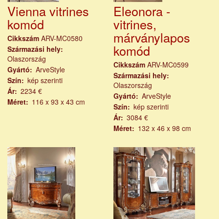
Vienna vitrines
Eleonora -
komód
vitrines,
márványlapos
Cikkszám
ARV-MC0580
komód
Származási hely
Olaszország
Cikkszám
ARV-MC0599
Gyártó
ArveStyle
Származási hely
Szín
kép szerinti
Olaszország
Ár
2234 €
Gyártó
ArveStyle
Méret
116 x 93 x 43 cm
Szín
kép szerinti
Ár
3084 €
Méret
132 x 46 x 98 cm