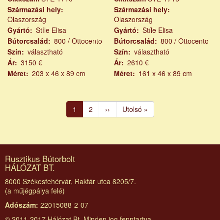
Származási hely
Származási hely
Olaszország
Olaszország
Gyártó
Stíle Elisa
Gyártó
Stíle Elisa
Bútorcsalád
800 / Ottocento
Bútorcsalád
800 / Ottocento
Szín
választható
Szín
választható
Ár
3150 €
Ár
2610 €
Méret
203 x 46 x 89 cm
Méret
161 x 46 x 89 cm
Oldalszámozás
Jelenlegi
1
Page
2
Következő
››
Utolsó
Utolsó »
oldal
oldal
oldal
Rusztikus Bútorbolt
HÁLÓZAT BT.
8000 Székesfehérvár, Raktár utca 8205/7.
(a műjégpálya felé)
Adószám:
22015088-2-07
© 2011-2017 Hálózat Bt. Minden jog fenntartva.