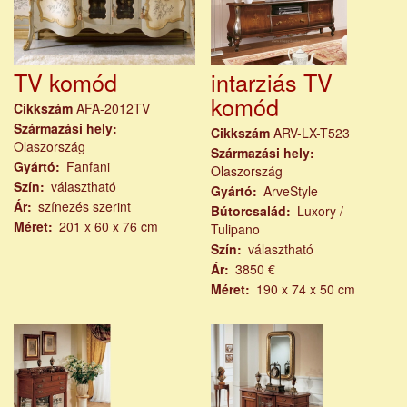
TV komód
intarziás TV
komód
Cikkszám
AFA-2012TV
Származási hely
Cikkszám
ARV-LX-T523
Olaszország
Származási hely
Gyártó
Fanfani
Olaszország
Szín
választható
Gyártó
ArveStyle
Ár
színezés szerint
Bútorcsalád
Luxory /
Méret
201 x 60 x 76 cm
Tulipano
Szín
választható
Ár
3850 €
Méret
190 x 74 x 50 cm