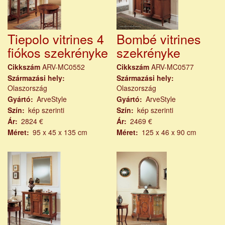
Tiepolo vitrines 4
Bombé vitrines
fiókos szekrényke
szekrényke
Cikkszám
ARV-MC0552
Cikkszám
ARV-MC0577
Származási hely
Származási hely
Olaszország
Olaszország
Gyártó
ArveStyle
Gyártó
ArveStyle
Szín
kép szerinti
Szín
kép szerinti
Ár
2824 €
Ár
2469 €
Méret
95 x 45 x 135 cm
Méret
125 x 46 x 90 cm