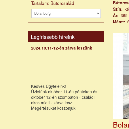
Tartalom: Bútorcsalád
Bútorcs
Szín
ké
Ár
365 
Méret
Legfrissebb híreink
2024.10.11-12-én zárva leszünk
Kedves Ügyfeleink!
Üzletünk október 11-én pénteken és
október 12-én szombaton - családi
okok miatt - zárva lesz.
Megértésüket köszönjük!
Bola