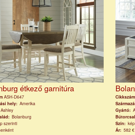
nburg étkező garnitúra
Bolan
ám
ASH-D647
Cikkszá
ási hely
Amerika
Származá
Ashley
Gyártó
alád
Bolanburg
Bútorcsa
p szerinti
Szín
kép
menként
Ár
582 €