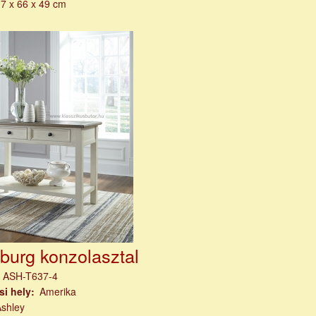
7 x 66 x 49 cm
burg konzolasztal
m
ASH-T637-4
si hely
Amerika
Ashley