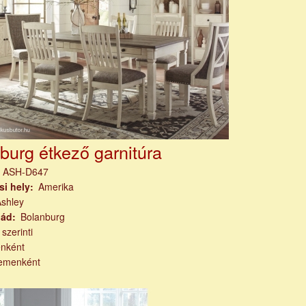
burg étkező garnitúra
m
ASH-D647
si hely
Amerika
Ashley
lád
Bolanburg
 szerinti
nként
emenként