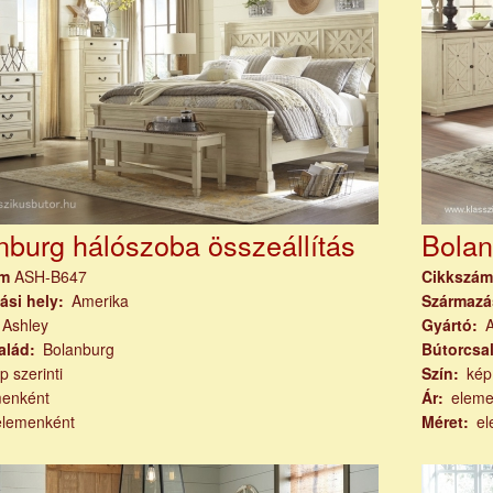
nburg hálószoba összeállítás
Bolan
ám
ASH-B647
Cikkszá
ási hely
Amerika
Származá
Ashley
Gyártó
alád
Bolanburg
Bútorcsa
p szerinti
Szín
kép
menként
Ár
eleme
elemenként
Méret
el