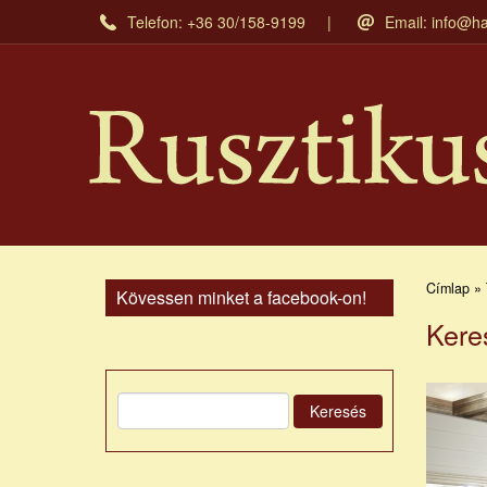
Ugrás
Telefon: +36 30/158-9199
Email:
info@ha
a
tartalomra
Címlap » 
Kövessen minket a facebook-on!
Kere
Keresés