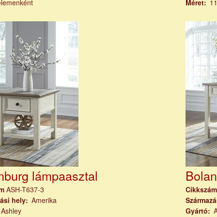
elemenként
Méret
11
nburg lámpaasztal
Bolan
ám
ASH-T637-3
Cikkszá
ási hely
Amerika
Származá
Ashley
Gyártó