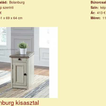
alád
Bolanburg
Bútorcsa
p szerinti
Szín
kép
€
Ár
413 €
61 x 69 x 64 cm
Méret
11
nburg kisasztal