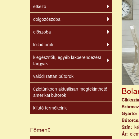
étkező
dolgozószoba
előszoba
kisbútorok
kiegészítők, egyéb lakberendezési
tárgyak
valódi rattan bútorok
Bola
üzletünkben aktuálisan megtekinthető
amerikai bútorok
Cikksz
Származ
kifutó termékeink
Gyártó
Bútorcs
Szín
ké
Főmenü
Ár
ele