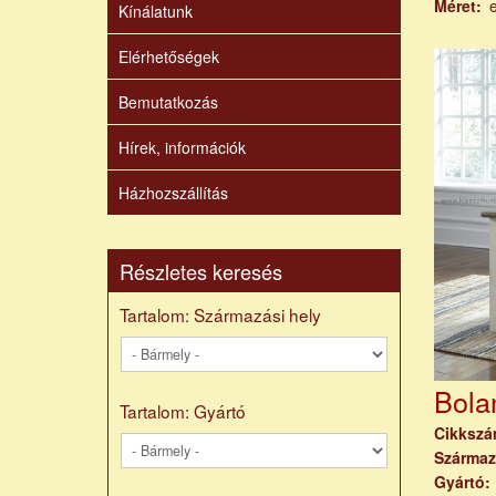
Méret
Kínálatunk
Elérhetőségek
Bemutatkozás
Hírek, információk
Házhozszállítás
Részletes keresés
Tartalom: Származási hely
Bola
Tartalom: Gyártó
Cikksz
Származ
Gyártó