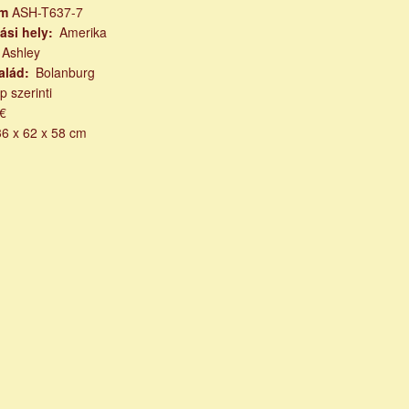
ám
ASH-T637-7
ási hely
Amerika
Ashley
alád
Bolanburg
p szerinti
€
36 x 62 x 58 cm