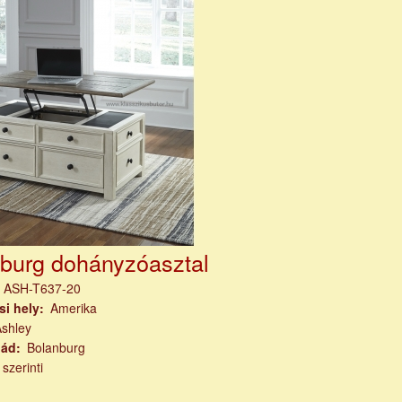
burg dohányzóasztal
m
ASH-T637-20
si hely
Amerika
Ashley
lád
Bolanburg
 szerinti