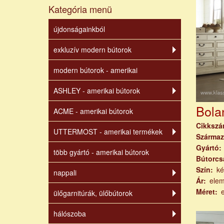
Kategória menü
újdonságainkból
exkluzív modern bútorok
modern bútorok - amerikai
ASHLEY - amerikai bútorok
Bola
ACME - amerikai bútorok
Cikksz
UTTERMOST - amerikai termékek
Származ
Gyártó
több gyártó - amerikai bútorok
Bútorcs
Szín
ké
nappali
Ár
ele
Méret
ülőgarnitúrák, ülőbútorok
hálószoba