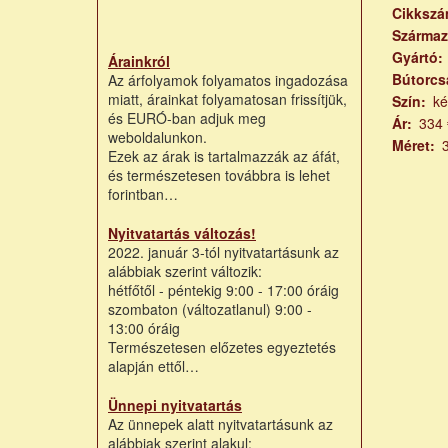
Cikksz
Származ
Gyártó
Árainkról
Bútorcs
Az árfolyamok folyamatos ingadozása
miatt, árainkat folyamatosan frissítjük,
Szín
ké
és EURÓ-ban adjuk meg
Ár
334 
weboldalunkon.
Méret
Ezek az árak is tartalmazzák az áfát,
és természetesen továbbra is lehet
forintban…
Nyitvatartás változás!
2022. január 3-tól nyitvatartásunk az
alábbiak szerint változik:
hétfőtől - péntekig 9:00 - 17:00 óráig
szombaton (változatlanul) 9:00 -
13:00 óráig
Természetesen előzetes egyeztetés
alapján ettől…
Ünnepi nyitvatartás
Az ünnepek alatt nyitvatartásunk az
alábbiak szerint alakul: