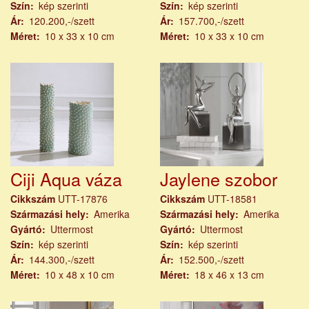
Szín
kép szerinti
Szín
kép szerinti
Ár
120.200,-/szett
Ár
157.700,-/szett
Méret
10 x 33 x 10 cm
Méret
10 x 33 x 10 cm
Ciji Aqua váza
Jaylene szobor
Cikkszám
UTT-17876
Cikkszám
UTT-18581
Származási hely
Amerika
Származási hely
Amerika
Gyártó
Uttermost
Gyártó
Uttermost
Szín
kép szerinti
Szín
kép szerinti
Ár
144.300,-/szett
Ár
152.500,-/szett
Méret
10 x 48 x 10 cm
Méret
18 x 46 x 13 cm