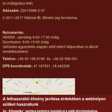
(a műjégpálya felé)
Adószám:
22015088-2-07
© 2011-2017 Hálózat Bt. Minden jog fenntartva.
Nyitvatartás:
Hétfőtől - péntekig 9:00-17:00 óráig,
Szombaton: 9:00-13:00 óráig
(előzetes egyeztetés alapján ettől eltérő időpontban is állunk
rendelkezésére)
Telefon:
+36 30 158-9199 és +36 22 506-001
GPS koordináták:
47.187931, 18.442329
A felhasználói élmény javítása érdekében a webhelyen
sütiket használunk
Az „Elfogadás” gombra kattintva hozzájárul a sütik létrehozásához.