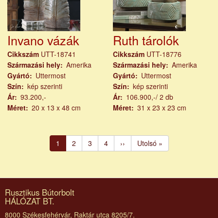
Invano vázák
Ruth tárolók
Cikkszám
UTT-18741
Cikkszám
UTT-18776
Származási hely
Amerika
Származási hely
Amerika
Gyártó
Uttermost
Gyártó
Uttermost
Szín
kép szerinti
Szín
kép szerinti
Ár
93.200,-
Ár
106.900,-/ 2 db
Méret
20 x 13 x 48 cm
Méret
31 x 23 x 23 cm
Oldalszámozás
Jelenlegi
1
Page
2
Page
3
Page
4
Következő
››
Utolsó
Utolsó »
oldal
oldal
oldal
Rusztikus Bútorbolt
HÁLÓZAT BT.
8000 Székesfehérvár, Raktár utca 8205/7.