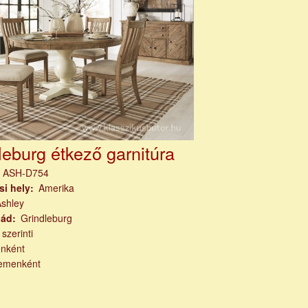
leburg étkező garnitúra
m
ASH-D754
si hely
Amerika
Ashley
lád
Grindleburg
 szerinti
nként
emenként