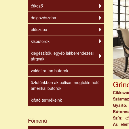
étkező
dolgozószoba
előszoba
kisbútorok
kiegészítők, egyéb lakberendezési
tárgyak
valódi rattan bútorok
Grin
üzletünkben aktuálisan megtekinthető
amerikai bútorok
Cikksz
Származ
kifutó termékeink
Gyártó
Bútorcs
Szín
ké
Főmenü
Ár
ele