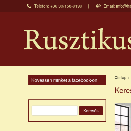
Ugrás
Telefon: +36 30/158-9199
Email:
info@ha
a
tartalomra
Címlap » 
Kövessen minket a facebook-on!
Kere
Keresés