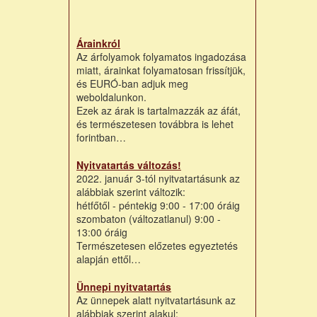
Árainkról
Az árfolyamok folyamatos ingadozása
miatt, árainkat folyamatosan frissítjük,
és EURÓ-ban adjuk meg
weboldalunkon.
Ezek az árak is tartalmazzák az áfát,
és természetesen továbbra is lehet
forintban…
Nyitvatartás változás!
2022. január 3-tól nyitvatartásunk az
alábbiak szerint változik:
hétfőtől - péntekig 9:00 - 17:00 óráig
szombaton (változatlanul) 9:00 -
13:00 óráig
Természetesen előzetes egyeztetés
alapján ettől…
Ünnepi nyitvatartás
Az ünnepek alatt nyitvatartásunk az
alábbiak szerint alakul: