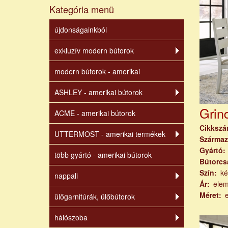
Kategória menü
újdonságainkból
exkluzív modern bútorok
modern bútorok - amerikai
ASHLEY - amerikai bútorok
Grin
ACME - amerikai bútorok
Cikksz
UTTERMOST - amerikai termékek
Származ
Gyártó
több gyártó - amerikai bútorok
Bútorcs
Szín
ké
nappali
Ár
ele
Méret
ülőgarnitúrák, ülőbútorok
hálószoba