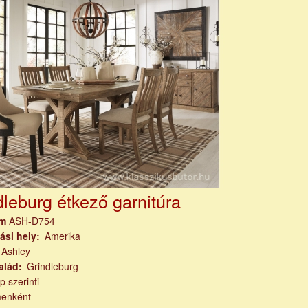
dleburg étkező garnitúra
ám
ASH-D754
ási hely
Amerika
Ashley
alád
Grindleburg
p szerinti
menként