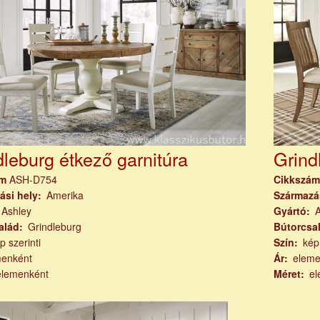
dleburg étkező garnitúra
Grind
ám
ASH-D754
Cikkszá
ási hely
Amerika
Származá
Ashley
Gyártó
alád
Grindleburg
Bútorcsa
p szerinti
Szín
kép
menként
Ár
eleme
elemenként
Méret
el