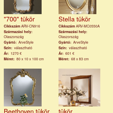
"700" tükör
Stella tükör
Cikkszám
ARV-CN916
Cikkszám
ARV-MC0550A
Származási hely
Származási hely
Olaszország
Olaszország
Gyártó
ArveStyle
Gyártó
ArveStyle
Szín
választható
Szín
választható
Ár
1270 €
Ár
601 €
Méret
80 x 10 x 100 cm
Méret
68 x 83 cm
Beethoven tükör
tükör