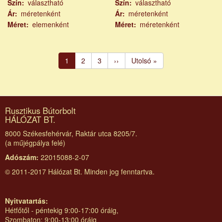
Szín
választható
Szín
választható
Ár
méretenként
Ár
méretenként
Méret
elemenként
Méret
méretenként
Oldalszámozás
Jelenlegi
1
Page
2
Page
3
Következő
››
Utolsó
Utolsó »
oldal
oldal
oldal
Rusztikus Bútorbolt
HÁLÓZAT BT.
8000 Székesfehérvár, Raktár utca 8205/7.
(a műjégpálya felé)
Adószám:
22015088-2-07
© 2011-2017 Hálózat Bt. Minden jog fenntartva.
Nyitvatartás:
Hétfőtől - péntekig 9:00-17:00 óráig,
Szombaton: 9:00-13:00 óráig