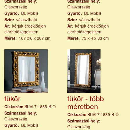
Származási hely
Származási hely
Olaszország
Olaszország
Gyártó
BL Mobili
Gyártó
BL Mobili
Szín
választható
Szín
választható
Ár
kérjük érdeklődjön
Ár
kérjük érdeklődjön
elérhetőségeinken
elérhetőségeinken
Méret
107 x 6 x 207 cm
Méret
73 x 4 x 83 cm
tükör
tükör - több
méretben
Cikkszám
BLM-7.1885-B-O
Származási hely
Cikkszám
BLM-7.1885-B-O
Olaszország
Származási hely
Gyártó
BL Mobili
Olaszország