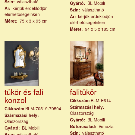
Szín
választható
Gyártó
BL Mobili
Ár
kérjük érdeklődjön
Szín
választható
elérhetőségeinken
Ár
kérjük érdeklődjön
Méret
75 x 3 x 95 cm
elérhetőségeinken
Méret
94 x 5 x 185 cm
tükör és fali
falitükör
konzol
Cikkszám
BLM-E614
Származási hely
Cikkszám
BLM-70519-70504
Olaszország
Származási hely
Gyártó
BL Mobili
Olaszország
Bútorcsalád
Venezia
Gyártó
BL Mobili
Szín
választható
Szín
választható