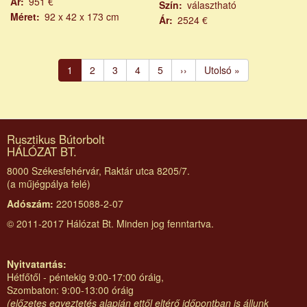
Ár
951 €
Szín
választható
Méret
92 x 42 x 173 cm
Ár
2524 €
Oldalszámozás
Jelenlegi
1
Page
2
Page
3
Page
4
Page
5
Következő
››
Utolsó
Utolsó »
oldal
oldal
oldal
Rusztikus Bútorbolt
HÁLÓZAT BT.
8000 Székesfehérvár, Raktár utca 8205/7.
(a műjégpálya felé)
Adószám:
22015088-2-07
© 2011-2017 Hálózat Bt. Minden jog fenntartva.
Nyitvatartás:
Hétfőtől - péntekig 9:00-17:00 óráig,
Szombaton: 9:00-13:00 óráig
(előzetes egyeztetés alapján ettől eltérő időpontban is állunk