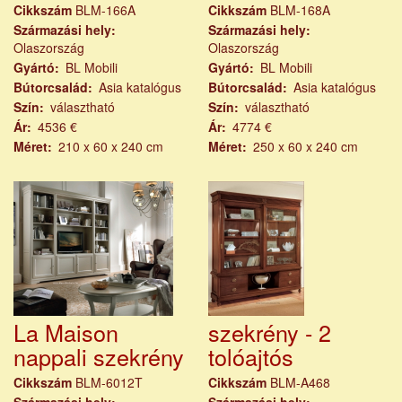
Cikkszám
BLM-166A
Cikkszám
BLM-168A
Származási hely
Származási hely
Olaszország
Olaszország
Gyártó
BL Mobili
Gyártó
BL Mobili
Bútorcsalád
Asia katalógus
Bútorcsalád
Asia katalógus
Szín
választható
Szín
választható
Ár
4536 €
Ár
4774 €
Méret
210 x 60 x 240 cm
Méret
250 x 60 x 240 cm
La Maison
szekrény - 2
nappali szekrény
tolóajtós
Cikkszám
BLM-6012T
Cikkszám
BLM-A468
Származási hely
Származási hely