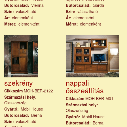
Bútorcsalád
Vienna
Bútorcsalád
Garda
Szín
választható
Szín
választható
Ár
elemenként
Ár
elemenként
Méret
elemenként
Méret
elemenként
szekrény
nappali
összeállítás
Cikkszám
MOH-BER-2122
Származási hely
Cikkszám
MOH-BER-M01
Olaszország
Származási hely
Gyártó
Mobil House
Olaszország
Bútorcsalád
Berna
Gyártó
Mobil House
Szín
választható
Bútorcsalád
Berna