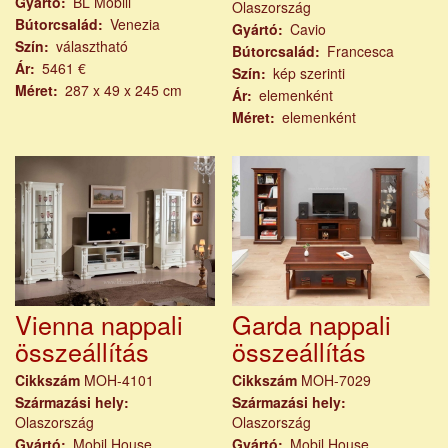
Gyártó
BL Mobili
Olaszország
Bútorcsalád
Venezia
Gyártó
Cavio
Szín
választható
Bútorcsalád
Francesca
Ár
5461 €
Szín
kép szerinti
Méret
287 x 49 x 245 cm
Ár
elemenként
Méret
elemenként
Vienna nappali
Garda nappali
összeállítás
összeállítás
Cikkszám
MOH-4101
Cikkszám
MOH-7029
Származási hely
Származási hely
Olaszország
Olaszország
Gyártó
Mobil House
Gyártó
Mobil House