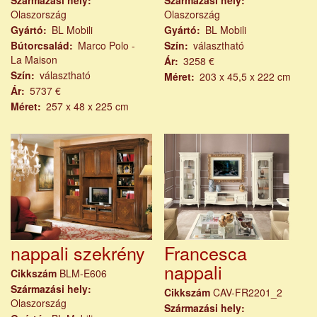
Olaszország
Olaszország
Gyártó
BL Mobili
Gyártó
BL Mobili
Bútorcsalád
Marco Polo -
Szín
választható
La Maison
Ár
3258 €
Szín
választható
Méret
203 x 45,5 x 222 cm
Ár
5737 €
Méret
257 x 48 x 225 cm
nappali szekrény
Francesca
nappali
Cikkszám
BLM-E606
Származási hely
Cikkszám
CAV-FR2201_2
Olaszország
Származási hely