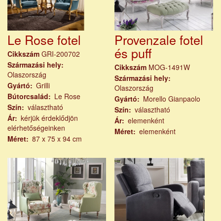
Le Rose fotel
Provenzale fotel
és puff
Cikkszám
GRI-200702
Származási hely
Cikkszám
MOG-1491W
Olaszország
Származási hely
Gyártó
Grilli
Olaszország
Bútorcsalád
Le Rose
Gyártó
Morello Gianpaolo
Szín
választható
Szín
választható
Ár
kérjük érdeklődjön
Ár
elemenként
elérhetőségeinken
Méret
elemenként
Méret
87 x 75 x 94 cm