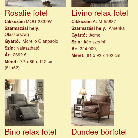
Rosalie fotel
Livino relax fotel
Cikkszám
MOG-2332W
Cikkszám
ACM-55837
Származási hely
Származási hely
Amerika
Olaszország
Gyártó
Acme
Gyártó
Morello Gianpaolo
Szín
kép szerinti
Szín
választható
Ár
224.000,-
Ár
2692 €
Méret
81 x 92 x 102 cm
Méret
72 x 85 x 112 cm
(51x62)
Bino relax fotel
Dundee bőrfotel