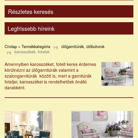
Részletes keresés
Legfrissebb híreink
Címlap » Termékkategória
ülőgarnitúrák, ülőbútorok
karosszékek, fotelok
Amennyiben karosszéket, fotelt keres érdemes
körülnézni az ülőgarnitúrák valamint a
szalongarnitúrák között is, mert a garnitúrák
foteljei, karosszékei is rendelhetőek önálló
darabként.