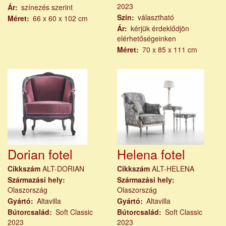
2023
Ár
színezés szerint
Szín
választható
Méret
66 x 60 x 102 cm
Ár
kérjük érdeklődjön
elérhetőségeinken
Méret
70 x 85 x 111 cm
Dorian fotel
Helena fotel
Cikkszám
ALT-DORIAN
Cikkszám
ALT-HELENA
Származási hely
Származási hely
Olaszország
Olaszország
Gyártó
Altavilla
Gyártó
Altavilla
Bútorcsalád
Soft Classic
Bútorcsalád
Soft Classic
2023
2023