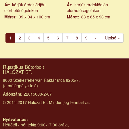
Ár
kérjük érdeklődjön
Ár
kérjük érdeklődjön
elérhetőségeinken
elérhetőségeinken
Méret
99 x 94 x 106 cm
Méret
83 x 85 x 96 cm
Oldalszámozás
Jelenlegi
1
Page
2
Page
3
Page
4
Page
5
Page
6
Page
7
Page
8
Page
9
Következő
››
Utolsó
Utolsó »
oldal
oldal
oldal
Rusztikus Bútorbolt
HÁLÓZAT BT.
8000 Székesfehérvár, Raktár utca 8205/7.
(a műjégpálya felé)
Adószám:
22015088-2-07
© 2011-2017 Hálózat Bt. Minden jog fenntartva.
Nyitvatartás:
Hétfőtől - péntekig 9:00-17:00 óráig,