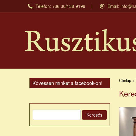
Ugrás
Telefon: +36 30/158-9199
Email:
info@ha
a
tartalomra
Címlap » 
Kövessen minket a facebook-on!
Kere
Keresés