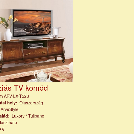
rziás TV komód
ám
ARV-LX-T523
ási hely
Olaszország
ArveStyle
alád
Luxory / Tulipano
lasztható
0 €