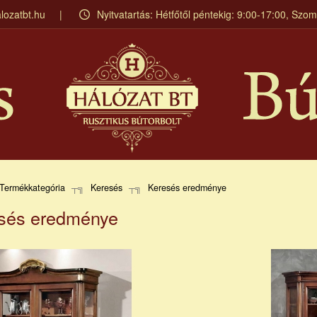
lozatbt.hu
Nyitvatartás: Hétfőtől péntekig: 9:00-17:00, Szo
Termékkategória
Keresés
Keresés eredménye
sés eredménye