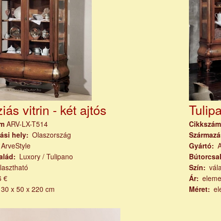
ziás vitrin - két ajtós
Tulip
ám
ARV-LX-T514
Cikkszá
ási hely
Olaszország
Származá
ArveStyle
Gyártó
A
alád
Luxory / Tulipano
Bútorcsa
lasztható
Szín
vál
6 €
Ár
eleme
130 x 50 x 220 cm
Méret
el