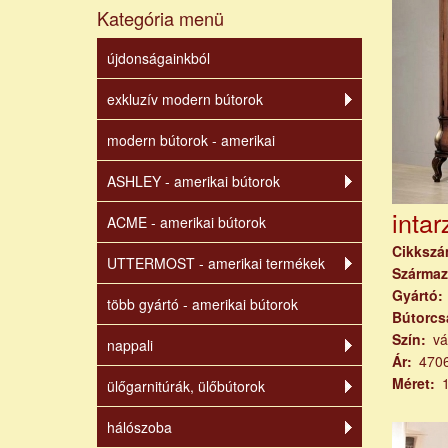
Kategória menü
újdonságainkból
exkluzív modern bútorok
modern bútorok - amerikai
ASHLEY - amerikai bútorok
intar
ACME - amerikai bútorok
Cikksz
UTTERMOST - amerikai termékek
Származ
Gyártó
több gyártó - amerikai bútorok
Bútorcs
Szín
vá
nappali
Ár
470
Méret
ülőgarnitúrák, ülőbútorok
hálószoba