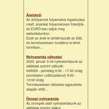
Árainkról
Az árfolyamok folyamatos ingadozása
miatt, árainkat folyamatosan frissítjük,
és EURÓ-ban adjuk meg
weboldalunkon.
Ezek az árak is tartalmazzák az áfát,
és természetesen továbbra is lehet
forintban…
Nyitvatartás változás!
2022. január 3-tól nyitvatartásunk az
alábbiak szerint változik:
hétfőtől - péntekig 9:00 - 17:00 óráig
szombaton (változatlanul) 9:00 -
13:00 óráig
Természetesen előzetes egyeztetés
alapján ettől…
Ünnepi nyitvatartás
Az ünnepek alatt nyitvatartásunk az
alábbiak szerint alakul: