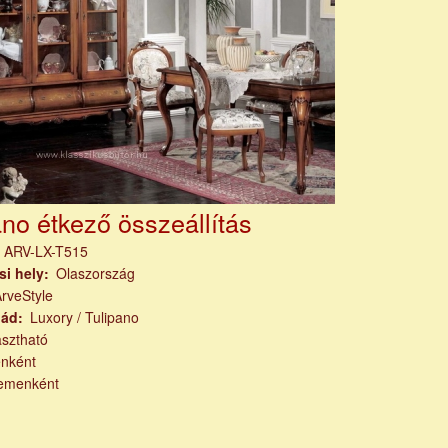
ano étkező összeállítás
m
ARV-LX-T515
si hely
Olaszország
rveStyle
lád
Luxory / Tulipano
asztható
nként
emenként