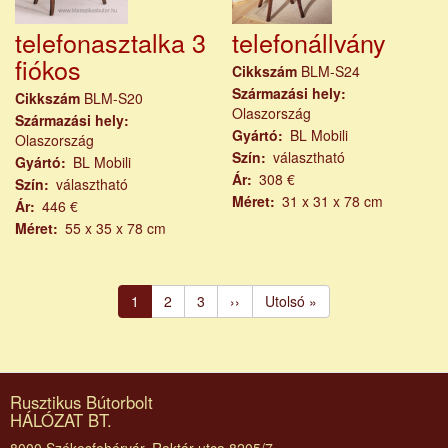
telefonasztalka 3
telefonállvány
fiókos
Cikkszám
BLM-S24
Származási hely
Cikkszám
BLM-S20
Olaszország
Származási hely
Gyártó
BL Mobili
Olaszország
Szín
választható
Gyártó
BL Mobili
Ár
308 €
Szín
választható
Méret
31 x 31 x 78 cm
Ár
446 €
Méret
55 x 35 x 78 cm
Oldalszámozás
Jelenlegi
1
Page
2
Page
3
Következő
››
Utolsó
Utolsó »
oldal
oldal
oldal
Rusztikus Bútorbolt
HÁLÓZAT BT.
8000 Székesfehérvár, Raktár utca 8205/7.