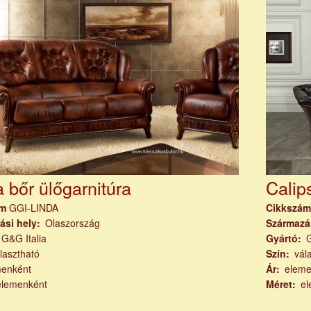
 bőr ülőgarnitúra
Calip
ám
GGI-LINDA
Cikkszá
ási hely
Olaszország
Származá
G&G Italia
Gyártó
G
lasztható
Szín
vál
menként
Ár
eleme
elemenként
Méret
el