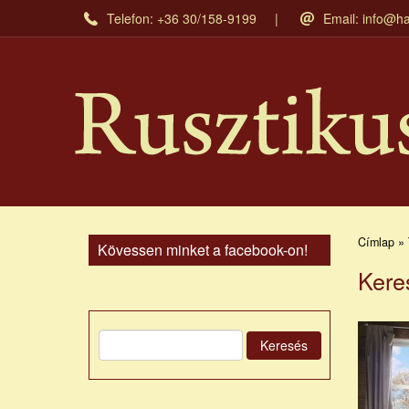
Ugrás
Telefon: +36 30/158-9199
Email:
info@ha
a
tartalomra
Címlap » 
Kövessen minket a facebook-on!
Kere
Keresés