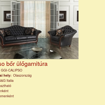
so bőr ülőgarnitúra
m
GGI-CALIPSO
si hely
Olaszország
&G Italia
asztható
nként
emenként