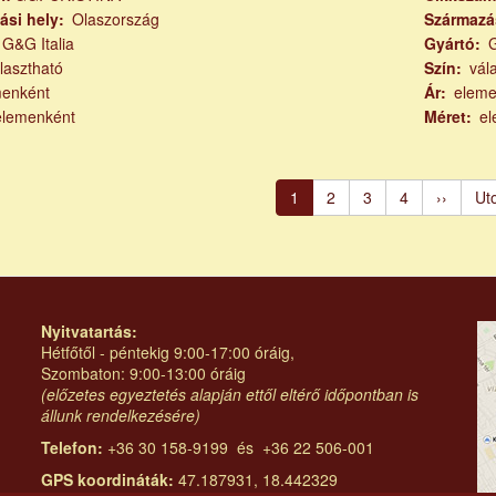
ási hely
Olaszország
Származá
G&G Italia
Gyártó
G
lasztható
Szín
vál
menként
Ár
eleme
elemenként
Méret
el
számozás
Jelenlegi
1
Page
2
Page
3
Page
4
Követke
››
Ut
Ut
oldal
oldal
old
Nyitvatartás:
Hétfőtől - péntekig 9:00-17:00 óráig,
Szombaton: 9:00-13:00 óráig
(előzetes egyeztetés alapján ettől eltérő időpontban is
állunk rendelkezésére)
Telefon:
+36 30 158-9199 és +36 22 506-001
GPS koordináták:
47.187931, 18.442329