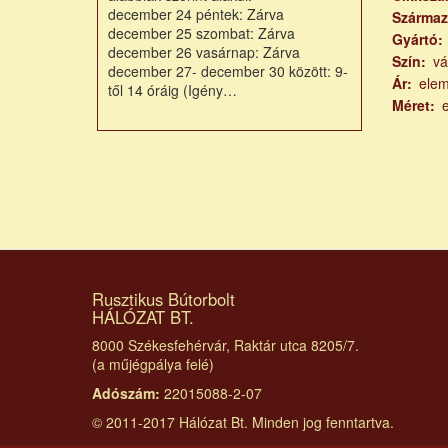
december 24 péntek: Zárva
Származ
december 25 szombat: Zárva
Gyártó
december 26 vasárnap: Zárva
Szín
vá
december 27- december 30 között: 9-
Ár
ele
től 14 óráig (Igény…
Méret
Oldal
Rusztikus Bútorbolt
HÁLÓZAT BT.
8000 Székesfehérvár, Raktár utca 8205/7.
(a műjégpálya felé)
Adószám:
22015088-2-07
© 2011-2017 Hálózat Bt. Minden jog fenntartva.