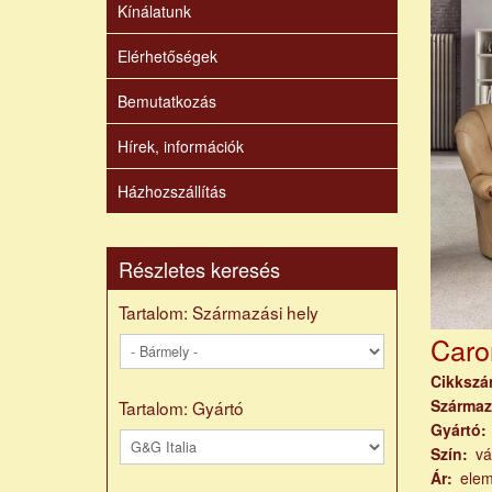
Kínálatunk
Elérhetőségek
Bemutatkozás
Hírek, információk
Házhozszállítás
Részletes keresés
Tartalom: Származási hely
Caro
Cikksz
Származ
Tartalom: Gyártó
Gyártó
Szín
vá
Ár
ele