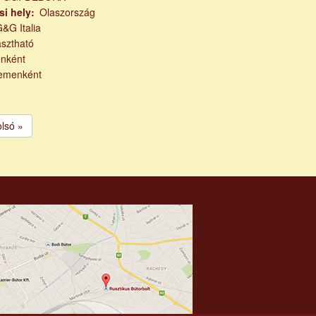
si hely
Olaszország
&G Italia
asztható
nként
emenként
ző
olsó
olsó »
al