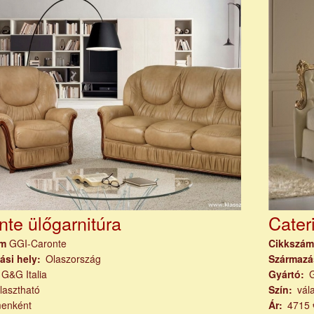
nte ülőgarnitúra
Cater
ám
GGI-Caronte
Cikkszá
ási hely
Olaszország
Származá
G&G Italia
Gyártó
G
lasztható
Szín
vál
menként
Ár
4715 