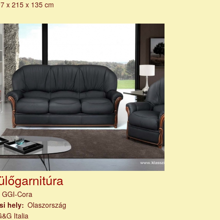
7 x 215 x 135 cm
ülőgarnitúra
m
GGI-Cora
si hely
Olaszország
&G Italia