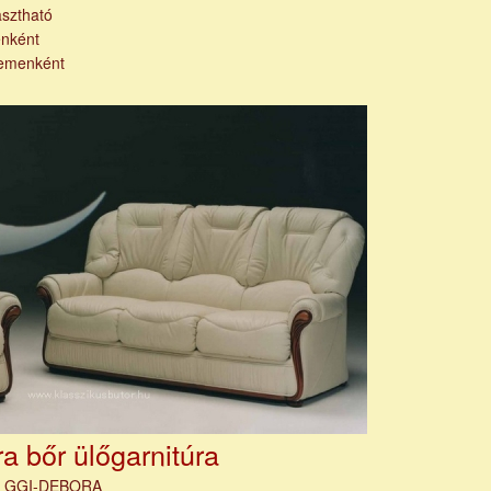
asztható
nként
emenként
a bőr ülőgarnitúra
m
GGI-DEBORA