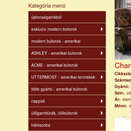
Kategória menü
újdonságainkból
exkluzív modern bútorok
modern bútorok - amerikai
ASHLEY - amerikai bútorok
Charl
ACME - amerikai bútorok
Cikksz
UTTERMOST - amerikai termékek
Származ
Gyártó
több gyártó - amerikai bútorok
Szín
vá
Ár
ele
nappali
Méret
ülőgarnitúrák, ülőbútorok
hálószoba