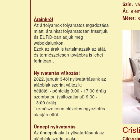
Szín
vá
Ár
ele
Méret
Árainkról
Az árfolyamok folyamatos ingadozása
miatt, árainkat folyamatosan frissítjük,
és EURÓ-ban adjuk meg
weboldalunkon.
Ezek az árak is tartalmazzák az áfát,
és természetesen továbbra is lehet
forintban…
Nyitvatartás változás!
2022. január 3-tól nyitvatartásunk az
alábbiak szerint változik:
hétfőtől - péntekig 9:00 - 17:00 óráig
szombaton (változatlanul) 9:00 -
13:00 óráig
Természetesen előzetes egyeztetés
alapján ettől…
Ünnepi nyitvatartás
Crist
Az ünnepek alatt nyitvatartásunk az
alábbiak szerint alakul:
Cikksz