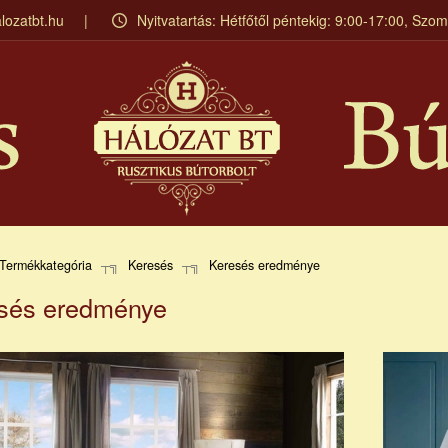
lozatbt.hu
Nyitvatartás: Hétfőtől péntekig: 9:00-17:00, Szo
Termékkategória
Keresés
Keresés eredménye
sés eredménye