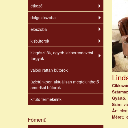
étkező
dolgozószoba
előszoba
kisbútorok
kiegészítők, egyéb lakberendezési
tárgyak
valódi rattan bútorok
Linda
üzletünkben aktuálisan megtekinthető
Cikksz
amerikai bútorok
Származ
Gyártó
kifutó termékeink
Szín
vá
Ár
ele
Méret
Főmenü