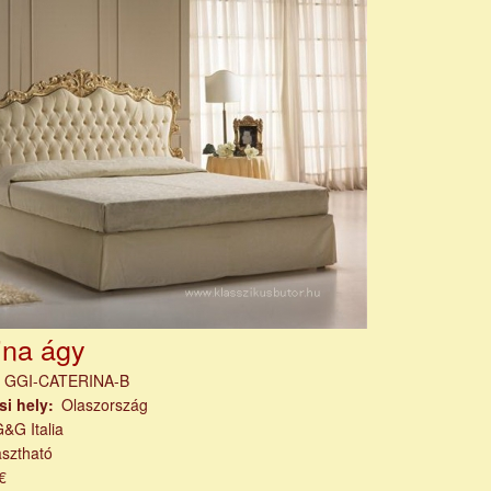
ina ágy
m
GGI-CATERINA-B
si hely
Olaszország
&G Italia
asztható
€