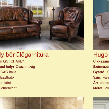
y bőr ülőgarnitúra
Hugo 
ám
GGI-CHARLY
Cikkszá
ási hely
Olaszország
Származá
G&G Italia
Gyártó
G
lasztható
Szín
vál
menként
Ár
eleme
elemenként
Méret
el