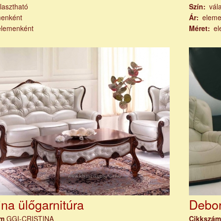
lasztható
Szín
vál
menként
Ár
eleme
elemenként
Méret
el
ina ülőgarnitúra
Debor
ám
GGI-CRISTINA
Cikkszá