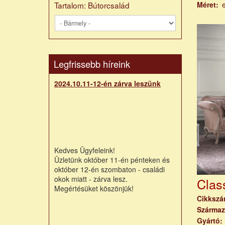
Tartalom: Bútorcsalád
Méret
Legfrissebb híreink
2024.10.11-12-én zárva leszünk
Kedves Ügyfeleink!
Üzletünk október 11-én pénteken és
október 12-én szombaton - családi
okok miatt - zárva lesz.
Class
Megértésüket köszönjük!
Cikksz
Származ
Gyártó