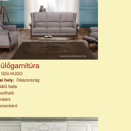
ülőgarnitúra
m
GGI-HUGO
si hely
Olaszország
&G Italia
asztható
nként
emenként