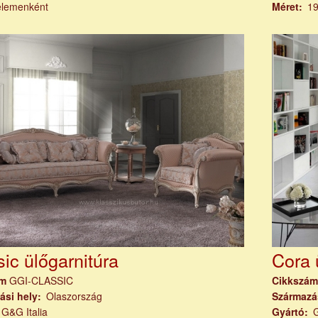
elemenként
Méret
19
ic ülőgarnitúra
Cora 
ám
GGI-CLASSIC
Cikkszá
ási hely
Olaszország
Származá
G&G Italia
Gyártó
G