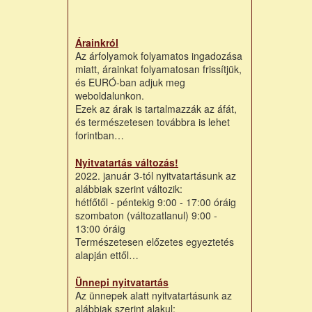
Árainkról
Az árfolyamok folyamatos ingadozása
miatt, árainkat folyamatosan frissítjük,
és EURÓ-ban adjuk meg
weboldalunkon.
Ezek az árak is tartalmazzák az áfát,
és természetesen továbbra is lehet
forintban…
Nyitvatartás változás!
2022. január 3-tól nyitvatartásunk az
alábbiak szerint változik:
hétfőtől - péntekig 9:00 - 17:00 óráig
szombaton (változatlanul) 9:00 -
13:00 óráig
Természetesen előzetes egyeztetés
alapján ettől…
Ünnepi nyitvatartás
Az ünnepek alatt nyitvatartásunk az
alábbiak szerint alakul: