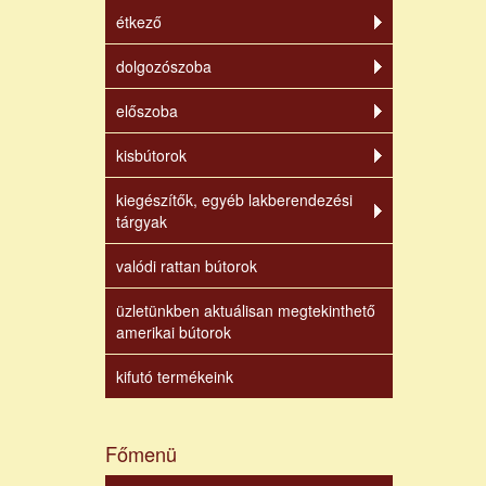
étkező
dolgozószoba
előszoba
kisbútorok
kiegészítők, egyéb lakberendezési
tárgyak
valódi rattan bútorok
üzletünkben aktuálisan megtekinthető
amerikai bútorok
kifutó termékeink
Főmenü