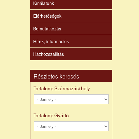
Kínálatunk
Elérhetőségek
Bemutatkozás
Hírek, információk
Házhozszállítás
Részletes keresés
Tartalom: Származási hely
Tartalom: Gyártó