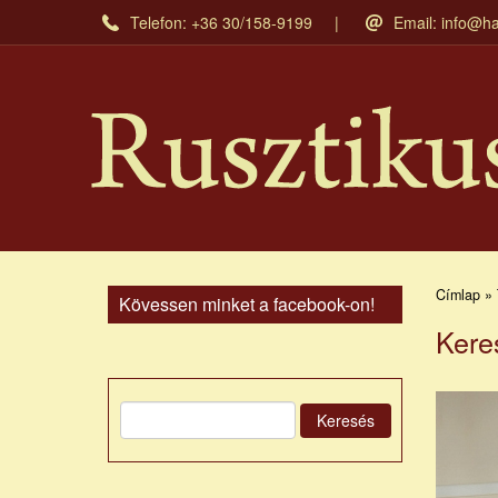
Ugrás
Telefon: +36 30/158-9199
Email:
info@ha
a
tartalomra
Címlap » 
Kövessen minket a facebook-on!
Kere
Keresés