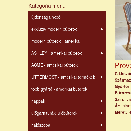
Kategória menü
újdonságainkból
exkluzív modern bútorok
modern bútorok - amerikai
ASHLEY - amerikai bútorok
Prov
ACME - amerikai bútorok
Cikksz
UTTERMOST - amerikai termékek
Származ
Gyártó
több gyártó - amerikai bútorok
Bútorcs
Szín
vá
nappali
Ár
ele
Méret
ülőgarnitúrák, ülőbútorok
hálószoba