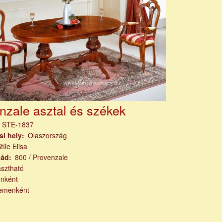
nzale asztal és székek
m
STE-1837
si hely
Olaszország
tíle Elisa
lád
800 / Provenzale
asztható
nként
emenként