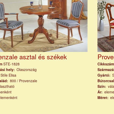
enzale asztal és székek
Prove
ám
STE-1828
Cikkszá
ási hely
Olaszország
Származá
Stíle Elisa
Gyártó
S
alád
800 / Provenzale
Bútorcsa
lasztható
Szín
vál
menként
Ár
eleme
elemenként
Méret
el