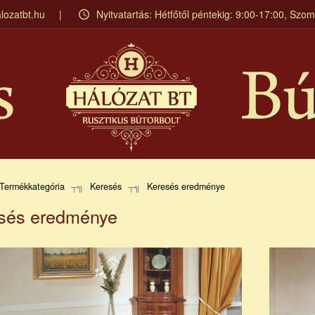
lozatbt.hu
Nyitvatartás: Hétfőtől péntekig: 9:00-17:00, Szo
Termékkategória
Keresés
Keresés eredménye
sés eredménye