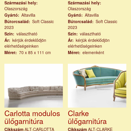
Származási hely
Származási hely
Olaszország
Olaszország
Gyártó
Altavilla
Gyártó
Altavilla
Bútorcsalád
Soft Classic
Bútorcsalád
Soft Classic
2023
2023
Szín
választható
Szín
választható
Ár
kérjük érdeklődjön
Ár
kérjük érdeklődjön
elérhetőségeinken
elérhetőségeinken
Méret
70 x 85 x 111 cm
Méret
elemenként
Carlotta modulos
Clarke
ülőgarnitúra
ülőgarnitúra
Cikkszám
ALT-CARLOTTA
Cikkszám
ALT-CLARKE