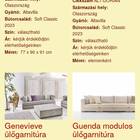
Cikkszám
ALT-DORIAN
Olaszország
Származási hely
Gyártó
Altavilla
Olaszország
Bútorcsalád
Soft Classic
Gyártó
Altavilla
2023
Bútorcsalád
Soft Classic
Szín
választható
2023
Ár
kérjük érdeklődjön
Szín
választható
elérhetőségeinken
Ár
kérjük érdeklődjön
Méret
77 x 90 x 91 cm
elérhetőségeinken
Méret
elemenként
Genevieve
Guenda modulos
ülőgarnitúra
ülőgarnitúra