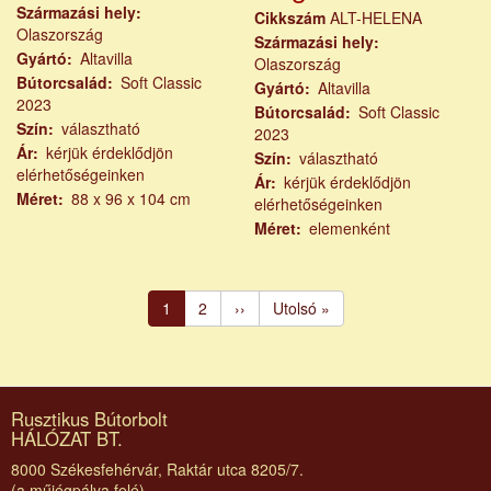
Származási hely
Cikkszám
ALT-HELENA
Olaszország
Származási hely
Gyártó
Altavilla
Olaszország
Bútorcsalád
Soft Classic
Gyártó
Altavilla
2023
Bútorcsalád
Soft Classic
Szín
választható
2023
Ár
kérjük érdeklődjön
Szín
választható
elérhetőségeinken
Ár
kérjük érdeklődjön
Méret
88 x 96 x 104 cm
elérhetőségeinken
Méret
elemenként
Oldalszámozás
Jelenlegi
1
Page
2
Következő
››
Utolsó
Utolsó »
oldal
oldal
oldal
Rusztikus Bútorbolt
HÁLÓZAT BT.
8000 Székesfehérvár, Raktár utca 8205/7.
(a műjégpálya felé)