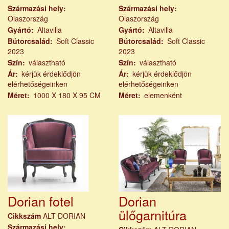
Származási hely
Származási hely
Olaszország
Olaszország
Gyártó
Altavilla
Gyártó
Altavilla
Bútorcsalád
Soft Classic
Bútorcsalád
Soft Classic
2023
2023
Szín
választható
Szín
választható
Ár
kérjük érdeklődjön
Ár
kérjük érdeklődjön
elérhetőségeinken
elérhetőségeinken
Méret
1000 X 180 X 95 CM
Méret
elemenként
Dorian fotel
Dorian
ülőgarnitúra
Cikkszám
ALT-DORIAN
Származási hely