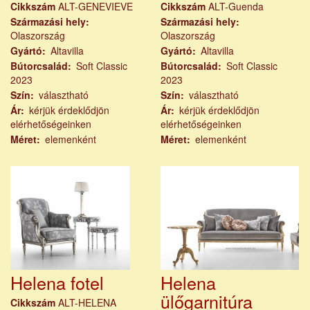
Cikkszám
ALT-GENEVIEVE
Cikkszám
ALT-Guenda
Származási hely
Származási hely
Olaszország
Olaszország
Gyártó
Altavilla
Gyártó
Altavilla
Bútorcsalád
Soft Classic
Bútorcsalád
Soft Classic
2023
2023
Szín
választható
Szín
választható
Ár
kérjük érdeklődjön
Ár
kérjük érdeklődjön
elérhetőségeinken
elérhetőségeinken
Méret
elemenként
Méret
elemenként
Helena fotel
Helena
ülőgarnitúra
Cikkszám
ALT-HELENA