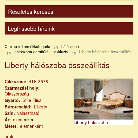
Részletes keresés
Legfrissebb híreink
Címlap » Termékkategória
hálószoba
hálószoba garnitúrák - exkluzív
Liberty hálószoba összeállítás
Liberty hálószoba összeállítás
Cikkszám
STE-3578
Származási hely
Olaszország
Gyártó
Stíle Elisa
Bútorcsalád
Liberty
Szín
választható
Ár
elemenként
Liberty hálószoba
Méret
elemenként
árak: