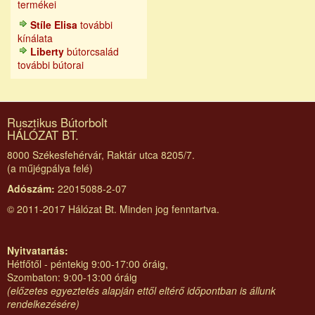
termékei
Stíle Elisa
további
kínálata
Liberty
bútorcsalád
további bútorai
Rusztikus Bútorbolt
HÁLÓZAT BT.
8000 Székesfehérvár, Raktár utca 8205/7.
(a műjégpálya felé)
Adószám:
22015088-2-07
© 2011-2017 Hálózat Bt. Minden jog fenntartva.
Nyitvatartás:
Hétfőtől - péntekig 9:00-17:00 óráig,
Szombaton: 9:00-13:00 óráig
(előzetes egyeztetés alapján ettől eltérő időpontban is állunk
rendelkezésére)