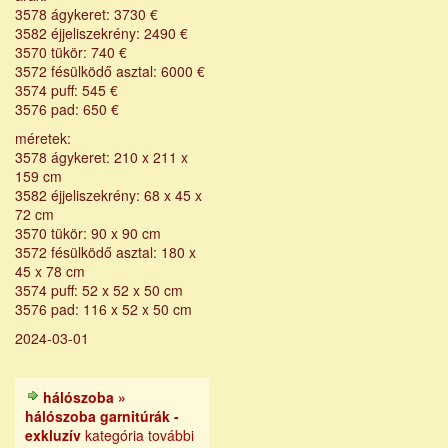
3578 ágykeret: 3730 €
3582 éjjeliszekrény: 2490 €
3570 tükör: 740 €
3572 fésülködő asztal: 6000 €
3574 puff: 545 €
3576 pad: 650 €
méretek:
3578 ágykeret: 210 x 211 x
159 cm
3582 éjjeliszekrény: 68 x 45 x
72 cm
3570 tükör: 90 x 90 cm
3572 fésülködő asztal: 180 x
45 x 78 cm
3574 puff: 52 x 52 x 50 cm
3576 pad: 116 x 52 x 50 cm
2024-03-01
hálószoba »
hálószoba garnitúrák -
exkluzív
kategória további