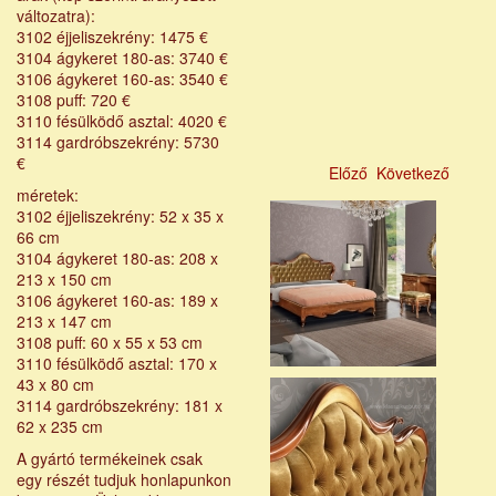
változatra):
3102 éjjeliszekrény: 1475 €
3104 ágykeret 180-as: 3740 €
3106 ágykeret 160-as: 3540 €
3108 puff: 720 €
3110 fésülködő asztal: 4020 €
3114 gardróbszekrény: 5730
€
Előző
Következő
méretek:
3102 éjjeliszekrény: 52 x 35 x
66 cm
3104 ágykeret 180-as: 208 x
213 x 150 cm
3106 ágykeret 160-as: 189 x
213 x 147 cm
3108 puff: 60 x 55 x 53 cm
3110 fésülködő asztal: 170 x
43 x 80 cm
3114 gardróbszekrény: 181 x
62 x 235 cm
A gyártó termékeinek csak
egy részét tudjuk honlapunkon