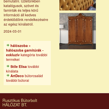
bemutatni. Üzletünkben
katalógusok, szövet és
faminták és teljes körű
információ áll kedves
érdeklődőink rendelkezésére
az egész kínálatról.
2024-03-01
hálószoba »
hálószoba garnitúrák -
exkluzív
kategória további
termékei
Stíle Elisa
további
kínálata
ArtDeco
bútorcsalád
további bútorai
Rusztikus Bútorbolt
HÁLÓZAT BT.