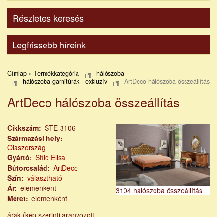
Részletes keresés
Legfrissebb híreink
Címlap » Termékkategória
hálószoba
hálószoba garnitúrák - exkluzív
ArtDeco hálószoba összeállítás
ArtDeco hálószoba összeállítás
Cikkszám
STE-3106
Származási hely
Olaszország
Gyártó
Stíle Elisa
Bútorcsalád
ArtDeco
Szín
választható
Ár
elemenként
3104 hálószoba összeállítás
Méret
elemenként
árak (kép szerinti aranyozott